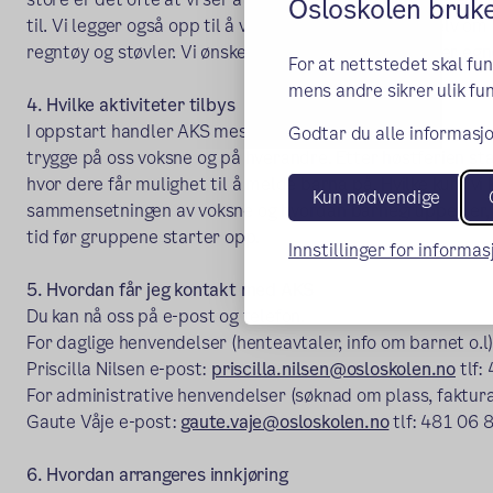
Osloskolen bruk
til. Vi legger også opp til å være noe ute hver dag, selv om
regntøy og støvler. Vi ønsker ikke at barna medbringer egne
For at nettstedet skal fu
mens andre sikrer ulik fun
4. Hvilke aktiviteter tilbys
I oppstart handler AKS mest om å bli kjent med skolen og n
Godtar du alle informasjo
trygge på oss voksne og på hverandre. Etter høstferien st
hvor dere får mulighet til å melde barna på. Hvilke kurs vi 
Kun nødvendige
sammensetningen av voksne og hvordan barnegruppen er, så
tid før gruppene starter opp.
Innstillinger for informa
5. Hvordan får jeg kontakt med AKS
Du kan nå oss på e-post og telefon.
For daglige henvendelser (henteavtaler, info om barnet o.l
Priscilla Nilsen e-post:
priscilla.nilsen@osloskolen.no
tlf:
For administrative henvendelser (søknad om plass, faktura
Gaute Våje e-post:
gaute.vaje@osloskolen.no
tlf: 481 06 
6. Hvordan arrangeres innkjøring