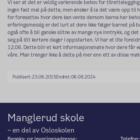
Vi ser at det er veldig varierende behov for tilrettelegging
ingen fast mal på dette, men ønsker å la det være opp til h
for foresatte» hvor dere kan vente dersom barna har beho
erfaringsmessig er det lurt at dere ikke følger barnet på
også ofte å bli ganske slitne av mange nye inntrykk, og det
seg på litt kortere dager i oppstarten. Vi har et lite forel
12.08. Dette blir et kort informasjonsmøte hvor dere får 
våre. Man trenger ikke å delta på mer enn ett av disse møt
Publisert:
23.06.2015
Endret:
06.08.2024
Manglerud skole
– en del av Osloskolen
Besøks- og leveringsadresse:
Telefon: