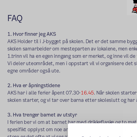
FAQ
1. Hvor finner jeg AKS
AKS Holder til i J-bygget på skolen. Det er det samme byg
skolen samarbeider om mesteparten av lokalene, men enke
1.trinn vil ha en egen inngang som er merket, og inne vil d
Vi deler uteområdet, men i oppstart vil vi organisere det sli
egne områder også ute.
2. Hva er åpningstidene
AKS har i alle ferier åpent 07.30-
16.45
. Når skolen starte
skolen starter, og vi tar over barna etter skoleslutt og har
3. Hva trenger barnet av utstyr
I ferien ber vi om at barnet har med drikkeflaske og to ma
spesifikt opplyst om noe annet. Det er også lurt å ha med s
store er det ofte at vi ser at det kan være uhell i starten 