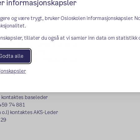
er informasjonskapsler
 det regner, så det er lurt med
 leker eller kosedyr.
ngere og være trygt, bruker Osloskolen informasjonskapsler. N
ksjonalitet.
ærområdet. Barna får tid til å bli
nskapsler, tillater du også at vi samler inn data om statistikk
arter vi opp med aktivitetsgrupper,
kan tilby avhenger litt av
Godta alle
 dette kommer vi tilbake til i god
sjonskapsler
) kontaktes baseleder
 459 74 881
 o.l) kontaktes AKS-Leder
829