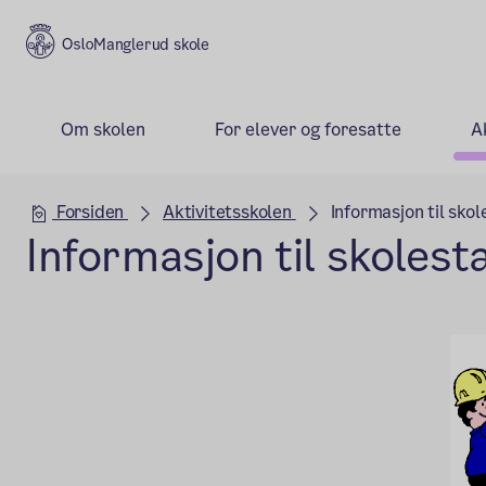
Manglerud skole
Om skolen
For elever og foresatte
A
Hovedseksjon
Forsiden
Aktivitetsskolen
Informasjon til sko
Informasjon til skoles