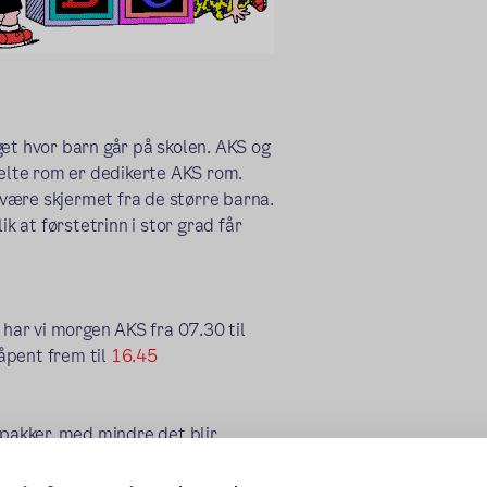
get hvor barn går på skolen. AKS og
lte rom er dedikerte AKS rom.
e være skjermet fra de større barna.
k at førstetrinn i stor grad får
r har vi morgen AKS fra 07.30 til
 åpent frem til
16.45
tpakker, med mindre det blir
kiftetøy, for selv om barna er blitt
når det er mye nytt å forholde seg