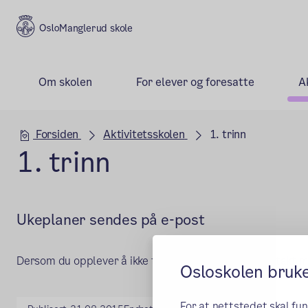
Manglerud skole
Om skolen
For elever og foresatte
A
Hovedseksjon
Forsiden
Aktivitetsskolen
1. trinn
1. trinn
Ukeplaner sendes på e-post
Dersom du opplever å ikke få ukeplan fra AKS ta kontakt 
Osloskolen bruk
For at nettstedet skal fu