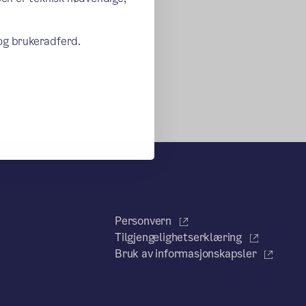
 og brukeradferd.
Personvern
Tilgjengelighetserklæring
Bruk av informasjonskapsler