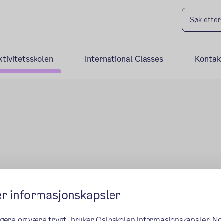
ktivitetsskolen
International Classes
Kontak
med baseleder
er informasjonskapsler
ngere og være trygt, bruker Osloskolen informasjonskapsler. N