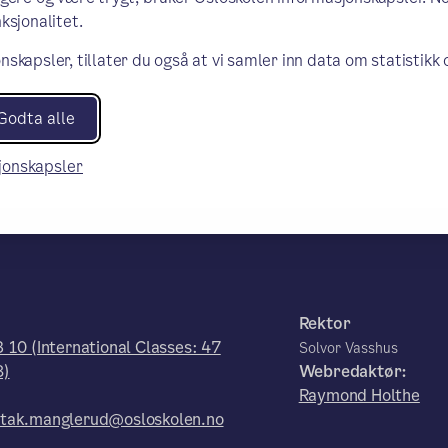
ksjonalitet.
nskapsler, tillater du også at vi samler inn data om statistikk
Godta alle
sjonskapsler
Rektor
 10 (International Classes: 47
Solvor Vasshus
8)
Webredaktør:
Raymond Holthe
tak.manglerud@osloskolen.no