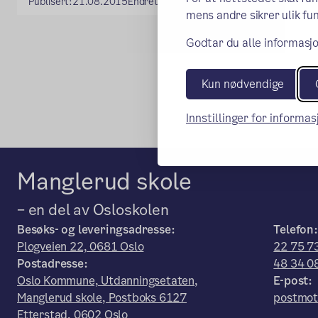
Publisert:
21.08.2015
Endret:
05.06.2023
mens andre sikrer ulik fun
Godtar du alle informasjo
Kun nødvendige
Innstillinger for informa
Manglerud skole
– en del av Osloskolen
Besøks- og leveringsadresse:
Telefon:
Plogveien 22, 0681 Oslo
22 75 73
Postadresse:
48 34 0
Oslo Kommune, Utdanningsetaten,
E-post:
Manglerud skole, Postboks 6127
postmot
Etterstad, 0602 Oslo