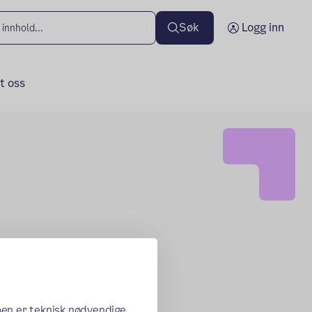
Søk
Logg inn
t oss
oen er teknisk nødvendige,