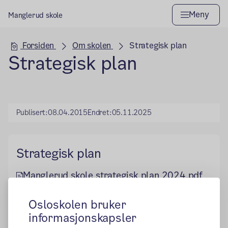
Meny
Manglerud skole
Hovedseksjon
Forsiden
Om skolen
Strategisk plan
Strategisk plan
Publisert:
08.04.2015
Endret:
05.11.2025
Strategisk plan
Manglerud skole strategisk plan 2024.pdf
Osloskolen bruker
informasjonskapsler