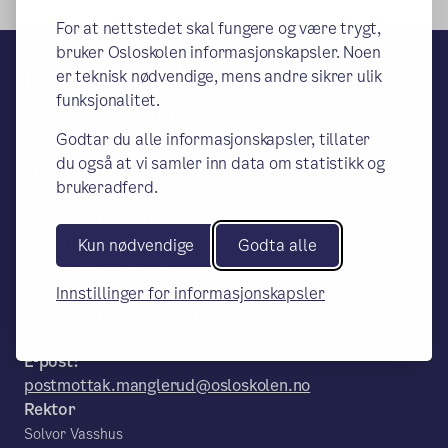
For at nettstedet skal fungere og være trygt,
bruker Osloskolen informasjonskapsler. Noen
Manglerud skole
er teknisk nødvendige, mens andre sikrer ulik
funksjonalitet.
– en del av Osloskolen
Godtar du alle informasjonskapsler, tillater
Besøks- og leveringsadresse:
du også at vi samler inn data om statistikk og
Plogveien 22, 0681 Oslo
brukeradferd.
Postadresse:
Oslo Kommune, Utdanningsetaten,
Manglerud skole, Postboks 6127
Kun nødvendige
Godta alle
Etterstad, 0602 Oslo
Telefon:
Innstillinger for informasjonskapsler
22 75 73 10 (International Classes: 47
48 34 08)
E-post:
postmottak.manglerud@osloskolen.no
Rektor
Solvor Vasshus