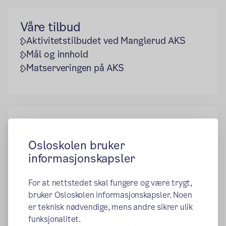
Våre tilbud
Aktivitetstilbudet ved Manglerud AKS
Mål og innhold
Matserveringen på AKS
Ukeplaner
1. trinn
Osloskolen bruker
2. trinn
informasjonskapsler
3./4. trinn
For at nettstedet skal fungere og være trygt,
bruker Osloskolen informasjonskapsler. Noen
er teknisk nødvendige, mens andre sikrer ulik
funksjonalitet.
Aktivitetsskolen i Oslo