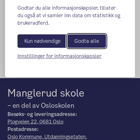
(ekstern lenke)
Hva er Aktivitetsskolen
Godtar du alle informasjonskapsler, tillater
(ekstern lenke)
du også at vi samler inn data om statistikk og
Priser
brukeradferd.
(ekstern le
Heldagsplass eller halvdagsplass
(ekstern lenke)
Søk om plass for ditt barn
(ekstern lenke)
Oppsigelse av plass
Kun nødvendige
Godta alle
Innstillinger for informasjonskapsler
Manglerud skole
– en del av Osloskolen
Besøks- og leveringsadresse:
Plogveien 22, 0681 Oslo
Postadresse:
Oslo Kommune, Utdanningsetaten,