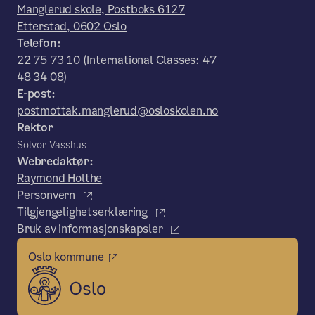
Manglerud skole, Postboks 6127
Etterstad, 0602 Oslo
Telefon:
22 75 73 10 (International Classes: 47
48 34 08)
E-post:
postmottak.manglerud@osloskolen.no
Rektor
Solvor Vasshus
Webredaktør:
Raymond Holthe
Personvern
Tilgjengelighetserklæring
Bruk av informasjonskapsler
Oslo kommune