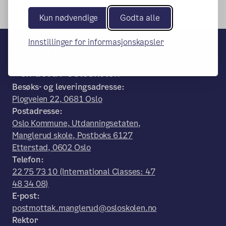
Kun nødvendige
Godta alle
Innstillinger for informasjonskapsler
Manglerud skole
– en del av Osloskolen
Besøks- og leveringsadresse:
Plogveien 22, 0681 Oslo
Postadresse:
Oslo Kommune, Utdanningsetaten,
Manglerud skole, Postboks 6127
Etterstad, 0602 Oslo
Telefon:
22 75 73 10 (International Classes: 47
48 34 08)
E-post:
postmottak.manglerud@osloskolen.no
Rektor