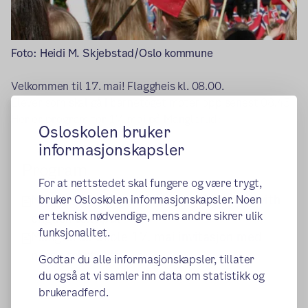
Foto: Heidi M. Skjebstad/Oslo kommune
Velkommen til 17. mai! Flaggheis kl. 08.00.
Elever som skal gå i barnetoget møter opp senest 08.45
Her er program for 17. mai på Manglerud:
Osloskolen bruker
informasjonskapsler
Program
For at nettstedet skal fungere og være trygt,
Manglerud School May 17th invitation with
bruker Osloskolen informasjonskapsler. Noen
er teknisk nødvendige, mens andre sikrer ulik
english text.pdf
funksjonalitet.
Manglerud Skole 17. mai invitasjon med
norsk tekst.pdf
Godtar du alle informasjonskapsler, tillater
du også at vi samler inn data om statistikk og
brukeradferd.