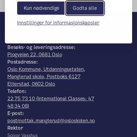
Kun nødvendige
Godta alle
Innstillinger for informasjonskapsler
Manglerud skole
– en del av Osloskolen
Besøks- og leveringsadresse:
Plogveien 22, 0681 Oslo
Postadresse:
Oslo Kommune, Utdanningsetaten,
Manglerud skole, Postboks 6127
Etterstad, 0602 Oslo
Telefon:
22 75 73 10 (International Classes: 47
48 34 08)
E-post:
postmottak.manglerud@osloskolen.no
Rektor
Solvor Vasshus