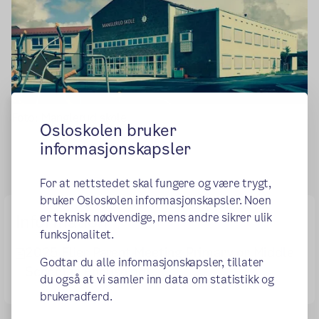
Foto: Manglerud skole
Osloskolen bruker
informasjonskapsler
For at nettstedet skal fungere og være trygt,
bruker Osloskolen informasjonskapsler. Noen
er teknisk nødvendige, mens andre sikrer ulik
Information
funksjonalitet.
2025 Flier Parent Meeting Primary or Middle
Godtar du alle informasjonskapsler, tillater
School in English.pdf
du også at vi samler inn data om statistikk og
brukeradferd.