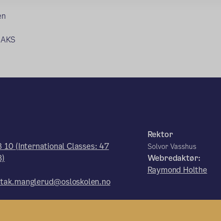
en
.
g AKS
Rektor
 10 (International Classes: 47
Solvor Vasshus
8)
Webredaktør:
Raymond Holthe
tak.manglerud@osloskolen.no