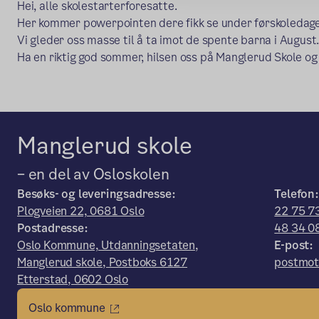
Hei, alle skolestarterforesatte.
Her kommer powerpointen dere fikk se under førskoledag
Vi gleder oss masse til å ta imot de spente barna i August
Ha en riktig god sommer, hilsen oss på Manglerud Skole o
Manglerud skole
– en del av Osloskolen
Besøks- og leveringsadresse:
Telefon:
Plogveien 22, 0681 Oslo
22 75 73
Postadresse:
48 34 0
Oslo Kommune, Utdanningsetaten,
E-post:
Manglerud skole, Postboks 6127
postmot
Etterstad, 0602 Oslo
Oslo kommune