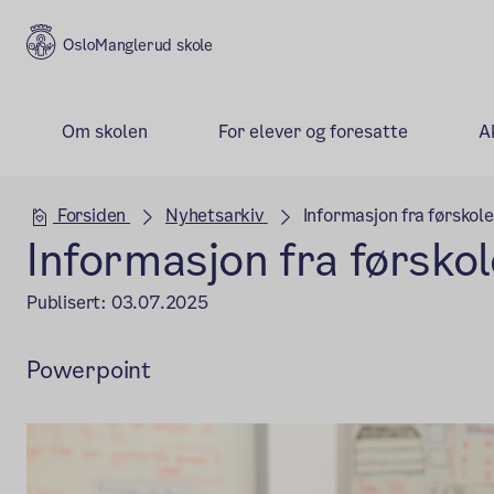
Manglerud skole
Om skolen
For elever og foresatte
A
Hovedseksjon
Forsiden
Nyhetsarkiv
Informasjon fra førskol
Informasjon fra førsko
Publisert:
03.07.2025
Powerpoint